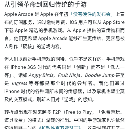
从引领革命到回归传统的手游
Apple Arcade 是 Apple 在年初
「没有硬件的发布会」
上宣
布的订阅服务，通过缴纳月费，iOS 用户可以从 App Store
下载 Apple 精选的手机游戏。从 Apple 提供的宣传物料而
言，他们更希望 Apple Arcade 能够产生更传统、更容易被
人称作「硬核」的游戏内容。
但人们以前对手机游戏的期待，似乎不是这样的。手机游戏
在 iPhone 3GS 时代的代名词是「创新」而不是「低人一
等」。诸如
Angry Birds
，
Fruit Ninja
，
Doodle Jump
甚至
是
Ingress
等等都是那个时代的尝鲜者。而他们通过
iPhone 时代的各种闻所未闻的传感器，以及掌机也望尘莫
及的交互模式，刷新人们对「游戏」的感知。
转折点出现在越来越多 F2P（Free to Play，「免费游玩、
道具收费」的模式）游戏的推出。中国的手游玩家也许依然
记得风靡一时的
《扩散性百万亚瑟王》
，这款游戏打开了一