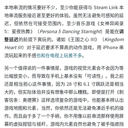
本地串流的情况要好不少，至少你能获得与 Steam Link 本
地串流服务接近甚至更好的体验。虽然无法避免可感知的延
迟，但依然在可接受范围内，至少音乐游戏《女神异闻录
5：星夜热舞》（
Persona 5 Dancing Starnight
）是能在
调
整延迟
的前提下爽玩的。诸如《王国之心 III》（
Kingdom
Heart III
）对于延迟要求不算高的动作游戏，用 iPhone 串
流玩起来的手感
也和在电视上玩差不多
。
另一个值得说的一件事情是，游戏的视觉元素会不会因为等
比缩放变小，而导致在手机上基本没有「可读性」。我之前
还是相当担心这件事情，因为 28 寸和 6.1 寸跳跃还是相当
大的，但实际体验并没有想象中那么糟糕。即使是打开《刺
客信条：奥德赛》这样选项复杂的游戏中，也能基本辨认出
游戏地图和元素，当然，你依然还是无法避免凑近手机的操
作。而且由于多了一个手柄，你不用像以前串流那样使用屏
幕的虚拟按钮与摇杆，游戏内元素自然也避免了被手指遮挡